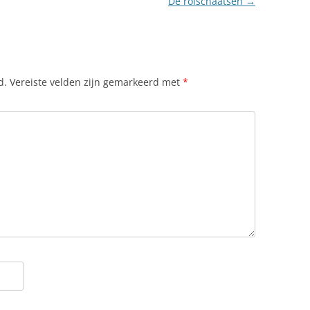
De rolschaatsen
→
d.
Vereiste velden zijn gemarkeerd met
*