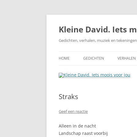
Ga
naar
de
Kleine David. Iets 
inhoud
Gedichten, verhalen, muziek en tekeningen
HOME
GEDICHTEN
VERHALEN
LIEFDE
VERTROUWEN
Straks
VERDRIET
VRIENDSCHAP
Geef een reactie
NATUUR
Alleen in de nacht
Landschap raast voorbij
APOCALYPS