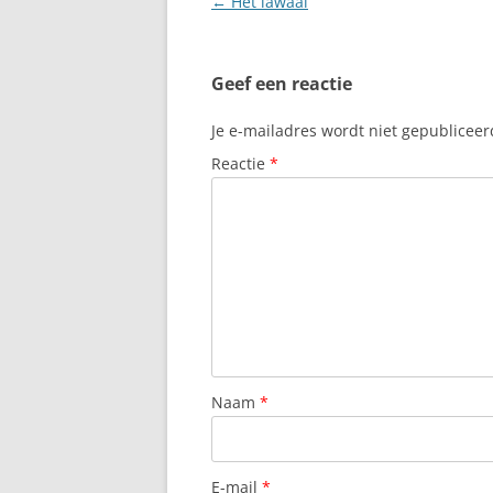
Berichtnavigatie
←
Het lawaai
Geef een reactie
Je e-mailadres wordt niet gepubliceer
Reactie
*
Naam
*
E-mail
*