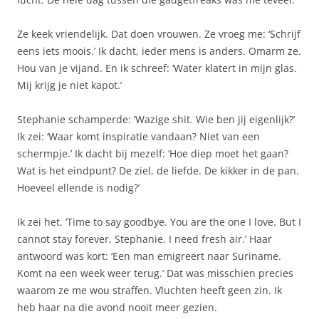
Ze keek vriendelijk. Dat doen vrouwen. Ze vroeg me: ‘Schrijf
eens iets moois.’ Ik dacht, ieder mens is anders. Omarm ze.
Hou van je vijand. En ik schreef: ‘Water klatert in mijn glas.
Mij krijg je niet kapot.’
Stephanie schamperde: ‘Wazige shit. Wie ben jij eigenlijk?’
Ik zei: ‘Waar komt inspiratie vandaan? Niet van een
schermpje.’ Ik dacht bij mezelf: ‘Hoe diep moet het gaan?
Wat is het eindpunt? De ziel, de liefde. De kikker in de pan.
Hoeveel ellende is nodig?’
Ik zei het. ‘Time to say goodbye. You are the one I love. But I
cannot stay forever, Stephanie. I need fresh air.’ Haar
antwoord was kort: ‘Een man emigreert naar Suriname.
Komt na een week weer terug.’ Dat was misschien precies
waarom ze me wou straffen. Vluchten heeft geen zin. Ik
heb haar na die avond nooit meer gezien.