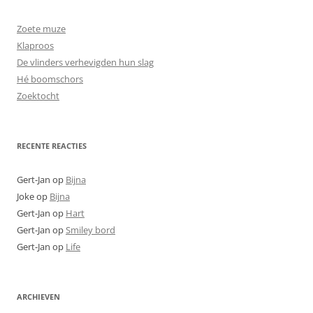
Zoete muze
Klaproos
De vlinders verhevigden hun slag
Hé boomschors
Zoektocht
RECENTE REACTIES
Gert-Jan
op
Bijna
Joke
op
Bijna
Gert-Jan
op
Hart
Gert-Jan
op
Smiley bord
Gert-Jan
op
Life
ARCHIEVEN