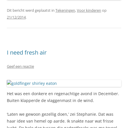
Dit bericht werd geplaatst in
Tekeningen
,
Voor kinderen
op
21/12/2014
.
I need fresh air
Geef een reactie
Het was een donkere en regenachtige avond in December.
Buiten klapperde de vlaggenmast in de wind.
‘Laten we gewoon gezellig doen,’ zei Stephanie. Dat was
haar idee van hemel op aarde. Ik snakte naar wat frisse
lucht. De hele dag tussen die gadgetfreaks was me teveel.