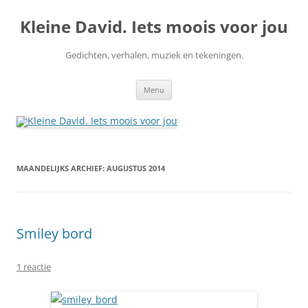
Ga
naar
Kleine David. Iets moois voor jou
de
inhoud
Gedichten, verhalen, muziek en tekeningen.
Menu
MAANDELIJKS ARCHIEF:
AUGUSTUS 2014
Smiley bord
1 reactie