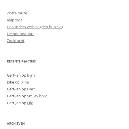
Zoete muze
Klaproos
De vlinders verhevigden hun slag
Hé boomschors
Zoektocht
RECENTE REACTIES
Gert-Jan
op
Bijna
Joke
op
Bijna
Gert-Jan
op
Hart
Gert-Jan
op
Smiley bord
Gert-Jan
op
Life
ARCHIEVEN