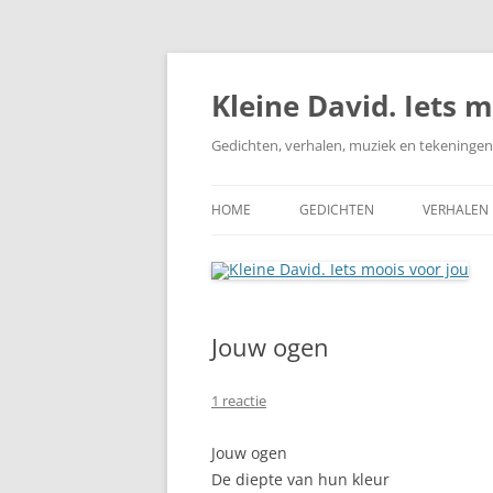
Ga
naar
de
Kleine David. Iets 
inhoud
Gedichten, verhalen, muziek en tekeningen
HOME
GEDICHTEN
VERHALEN
LIEFDE
VERTROUWEN
Jouw ogen
VERDRIET
VRIENDSCHAP
1 reactie
NATUUR
Jouw ogen
De diepte van hun kleur
APOCALYPS