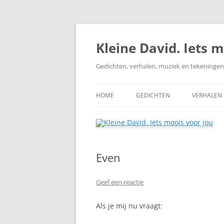
Ga
naar
de
Kleine David. Iets 
inhoud
Gedichten, verhalen, muziek en tekeningen
HOME
GEDICHTEN
VERHALEN
LIEFDE
VERTROUWEN
Even
VERDRIET
VRIENDSCHAP
Geef een reactie
NATUUR
Als je mij nu vraagt:
APOCALYPS